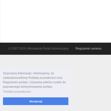
© 2007-2026 Włocławski Portal informacyjny
Regulamin serwisu
Szanowny Internauto, informujemy, że
zaktualizowaliśmy Politykę prywatności oraz
Regulamin portalu. Używamy plików cookie do
poprawnego funkcjonowania portalu.
Polityka prywatności
Akceptuję