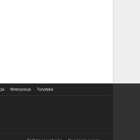
cja
Motoryzacja
Turystyka