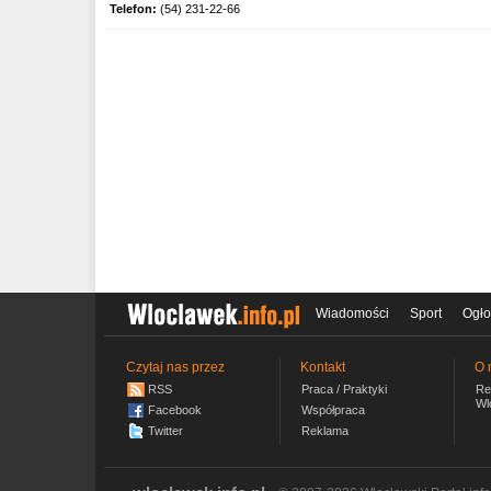
Telefon:
(54) 231-22-66
Wiadomości
Sport
Ogło
Czytaj nas przez
Kontakt
O 
RSS
Praca / Praktyki
Re
Wl
Facebook
Współpraca
Twitter
Reklama