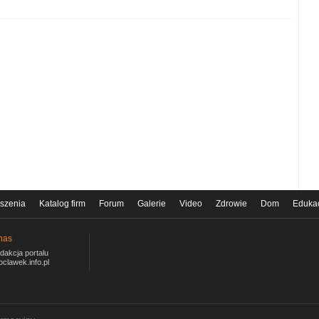
szenia
Katalog firm
Forum
Galerie
Video
Zdrowie
Dom
Eduka
nas
dakcja portalu
oclawek.info.pl