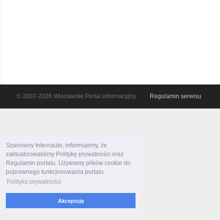
© 2007-2026 Włocławski Portal informacyjny
Regulamin serwisu
Szanowny Internauto, informujemy, że
zaktualizowaliśmy Politykę prywatności oraz
Regulamin portalu. Używamy plików cookie do
poprawnego funkcjonowania portalu.
Polityka prywatności
Akceptuję