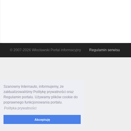
© 2007-2026 Włocławski Portal informacyjny
Regulamin serwisu
Szanowny Internauto, informujemy, że
zaktualizowaliśmy Politykę prywatności oraz
Regulamin portalu. Używamy plików cookie do
poprawnego funkcjonowania portalu.
Polityka prywatności
Akceptuję