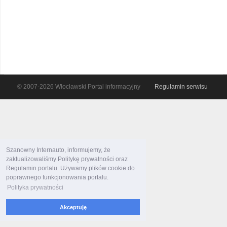
© 2007-2026 Włocławski Portal informacyjny
Regulamin serwisu
Szanowny Internauto, informujemy, że
zaktualizowaliśmy Politykę prywatności oraz
Regulamin portalu. Używamy plików cookie do
poprawnego funkcjonowania portalu.
Polityka prywatności
Akceptuję