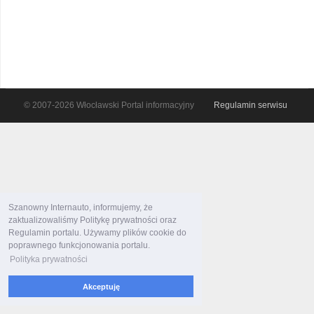
© 2007-2026 Włocławski Portal informacyjny
Regulamin serwisu
Szanowny Internauto, informujemy, że
zaktualizowaliśmy Politykę prywatności oraz
Regulamin portalu. Używamy plików cookie do
poprawnego funkcjonowania portalu.
Polityka prywatności
Akceptuję