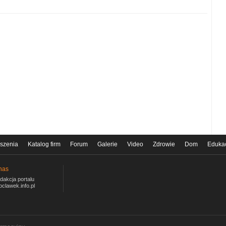
szenia
Katalog firm
Forum
Galerie
Video
Zdrowie
Dom
Eduka
nas
dakcja portalu
oclawek.info.pl