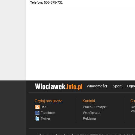
Telefon:
503-575-731
Wiadomości
Sport
Ogło
Czytaj nas przez
Kontakt
O 
RSS
Praca / Praktyki
Re
Wl
Facebook
Współpraca
Twitter
Reklama