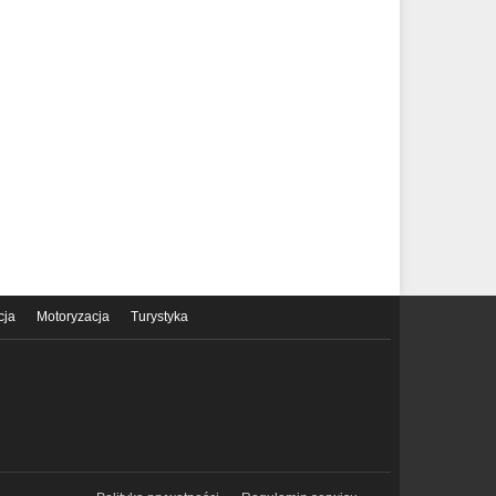
cja
Motoryzacja
Turystyka