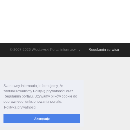
© 2007-2026 Włocławski Portal informacyjny
Regulamin serwisu
Szanowny Internauto, informujemy, że
zaktualizowaliśmy Politykę prywatności oraz
Regulamin portalu. Używamy plików cookie do
poprawnego funkcjonowania portalu.
Polityka prywatności
Akceptuję