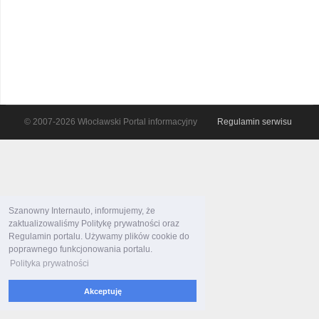
© 2007-2026 Włocławski Portal informacyjny
Regulamin serwisu
Szanowny Internauto, informujemy, że
zaktualizowaliśmy Politykę prywatności oraz
Regulamin portalu. Używamy plików cookie do
poprawnego funkcjonowania portalu.
Polityka prywatności
Akceptuję