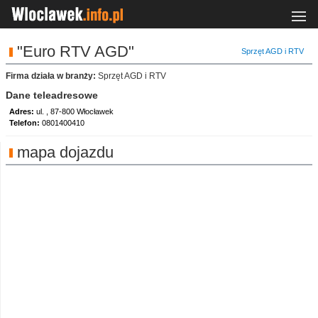
"Euro RTV AGD"
Sprzęt AGD i RTV
Firma działa w branży:
Sprzęt AGD i RTV
Dane teleadresowe
Adres:
ul. , 87-800 Włocławek
Telefon:
0801400410
mapa dojazdu