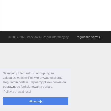
© 2007-2026 Włocławski Portal informacyjny
Regulamin serwisu
Szanowny Internauto, informujemy, że
zaktualizowaliśmy Politykę prywatności oraz
Regulamin portalu. Używamy plików cookie do
poprawnego funkcjonowania portalu.
Polityka prywatności
Akceptuję