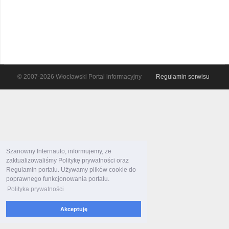
© 2007-2026 Włocławski Portal informacyjny
Regulamin serwisu
Szanowny Internauto, informujemy, że
zaktualizowaliśmy Politykę prywatności oraz
Regulamin portalu. Używamy plików cookie do
poprawnego funkcjonowania portalu.
Polityka prywatności
Akceptuję