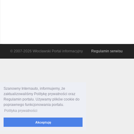
© 2007-2026 Włocławski Portal informacyjny
Regulamin serwisu
Szanowny Internauto, informujemy, że
zaktualizowaliśmy Politykę prywatności oraz
Regulamin portalu. Używamy plików cookie do
poprawnego funkcjonowania portalu.
Polityka prywatności
Akceptuję