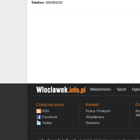
Telefon:
500484243
Wiadomości
Sport
Ogło
Czytaj nas przez
Kontakt
O 
RSS
Praca / Praktyki
Re
Wl
Facebook
Współpraca
Twitter
Reklama