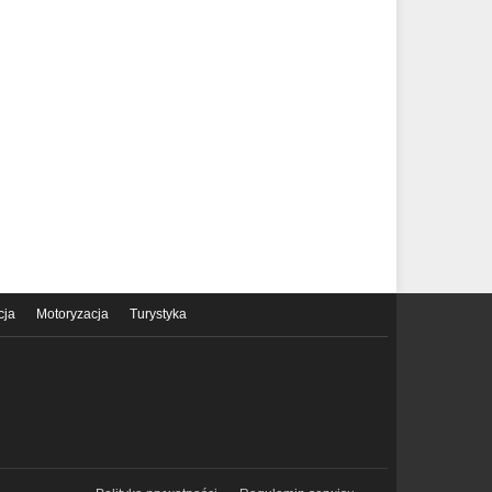
cja
Motoryzacja
Turystyka