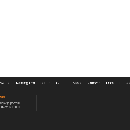
szenia
Katalog firm
Forum
Galerie
Video
Zdrowie
Dom
Eduka
nas
dakcja portalu
oclawek.info.pl