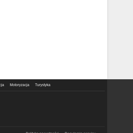
cja
Motoryzacja
Turystyka