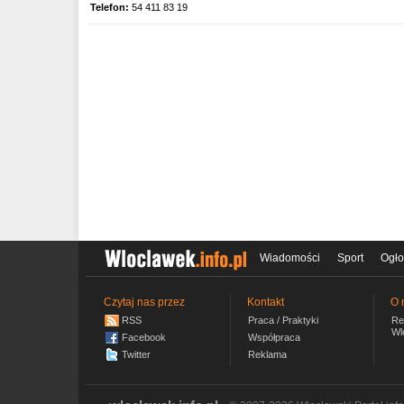
Telefon:
54 411 83 19
Wiadomości
Sport
Ogło
Czytaj nas przez
Kontakt
O 
RSS
Praca / Praktyki
Re
Wl
Facebook
Współpraca
Twitter
Reklama