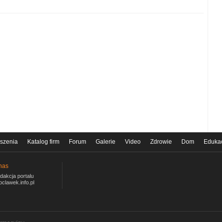
szenia
Katalog firm
Forum
Galerie
Video
Zdrowie
Dom
Eduka
nas
dakcja portalu
oclawek.info.pl