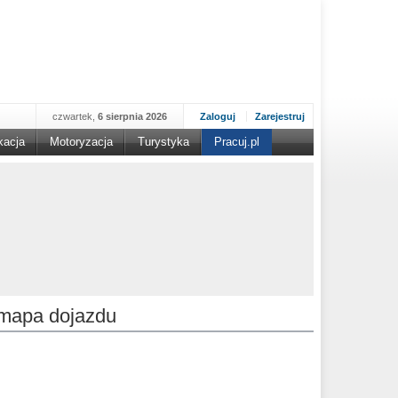
czwartek,
6 sierpnia 2026
Zaloguj
Zarejestruj
kacja
Motoryzacja
Turystyka
Pracuj.pl
mapa dojazdu