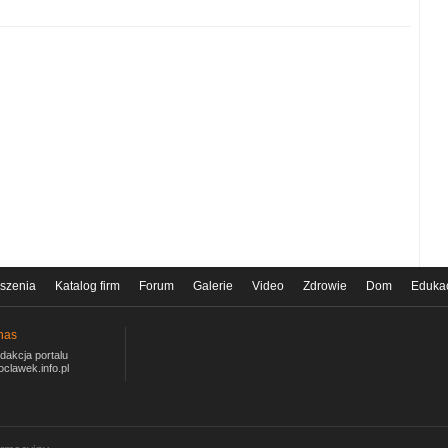
szenia
Katalog firm
Forum
Galerie
Video
Zdrowie
Dom
Eduka
nas
dakcja portalu
oclawek.info.pl