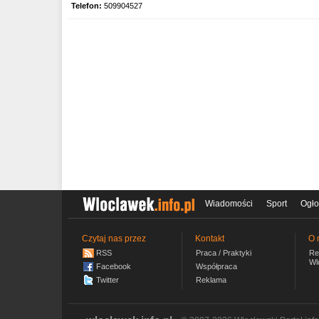
Telefon:
509904527
Wiadomości
Sport
Ogło
Czytaj nas przez
Kontakt
O 
RSS
Praca / Praktyki
Re
Wl
Facebook
Współpraca
Twitter
Reklama