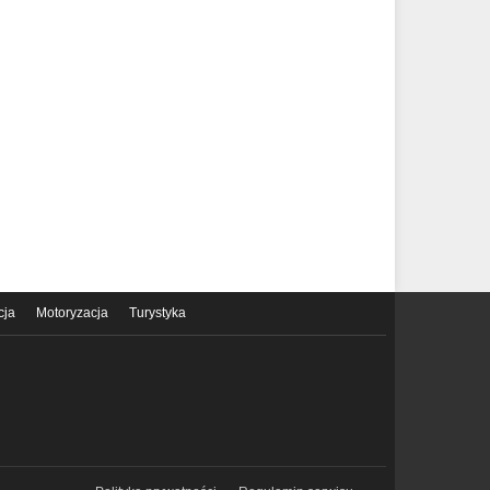
cja
Motoryzacja
Turystyka