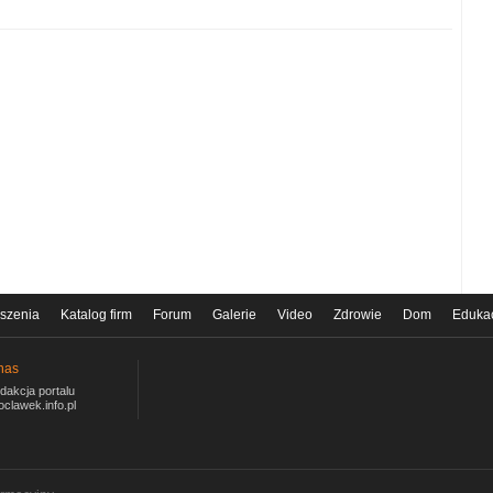
szenia
Katalog firm
Forum
Galerie
Video
Zdrowie
Dom
Eduka
nas
dakcja portalu
oclawek.info.pl