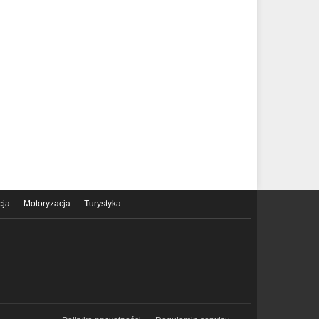
cja
Motoryzacja
Turystyka