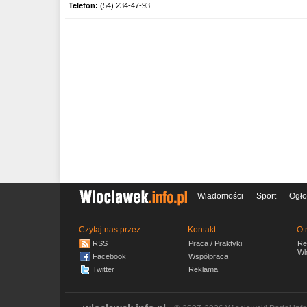
Telefon:
(54) 234-47-93
Wiadomości
Sport
Ogło
Czytaj nas przez
Kontakt
O 
RSS
Praca / Praktyki
Re
Wl
Facebook
Współpraca
Twitter
Reklama