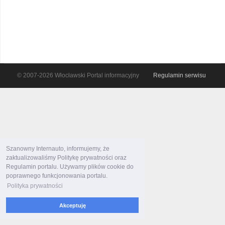
© 2007-2026 Włocławski Portal informacyjny
Regulamin serwisu
Szanowny Internauto, informujemy, że
zaktualizowaliśmy Politykę prywatności oraz
Regulamin portalu. Używamy plików cookie do
poprawnego funkcjonowania portalu.
Polityka prywatności
Akceptuję