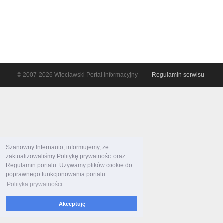
© 2007-2026 Włocławski Portal informacyjny
Regulamin serwisu
Szanowny Internauto, informujemy, że
zaktualizowaliśmy Politykę prywatności oraz
Regulamin portalu. Używamy plików cookie do
poprawnego funkcjonowania portalu.
Polityka prywatności
Akceptuję