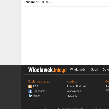
Telefon:
791-996-964
Wiadomości
Sport
Ogło
Czytaj nas przez
Kontakt
O 
RSS
Praca / Praktyki
Re
Wl
Facebook
Współpraca
Twitter
Reklama