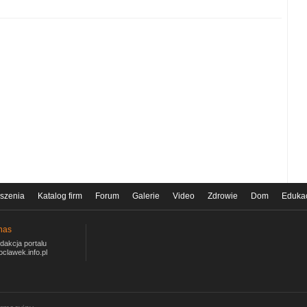
szenia
Katalog firm
Forum
Galerie
Video
Zdrowie
Dom
Eduka
nas
dakcja portalu
oclawek.info.pl