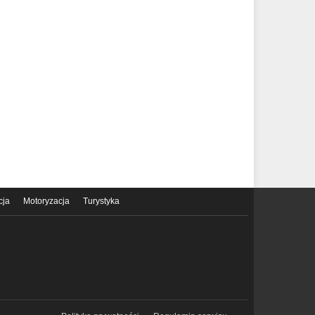
cja
Motoryzacja
Turystyka