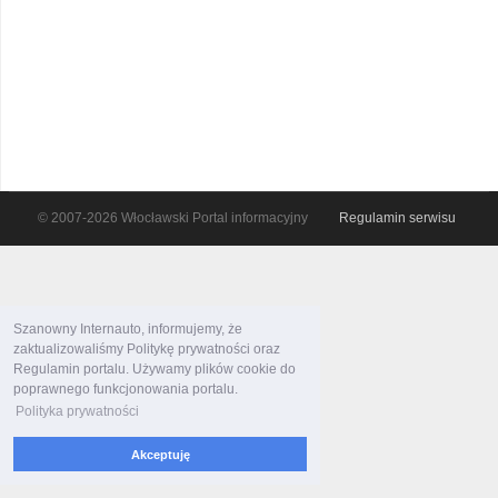
© 2007-2026 Włocławski Portal informacyjny
Regulamin serwisu
Szanowny Internauto, informujemy, że
zaktualizowaliśmy Politykę prywatności oraz
Regulamin portalu. Używamy plików cookie do
poprawnego funkcjonowania portalu.
Polityka prywatności
Akceptuję