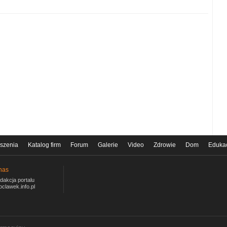
szenia
Katalog firm
Forum
Galerie
Video
Zdrowie
Dom
Eduka
nas
dakcja portalu
oclawek.info.pl