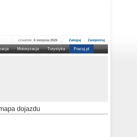
czwartek,
6 sierpnia 2026
Zaloguj
Zarejestruj
kacja
Motoryzacja
Turystyka
Pracuj.pl
mapa dojazdu