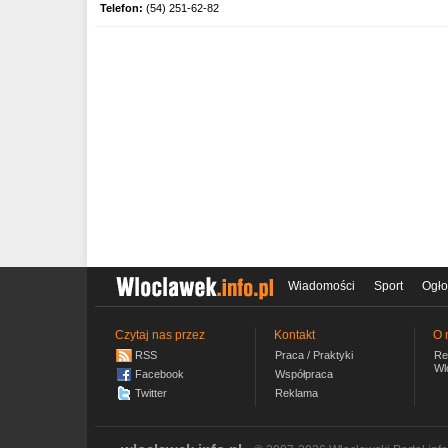
Telefon:
(54) 251-62-82
Wiadomości
Sport
Ogło
Czytaj nas przez
Kontakt
O 
RSS
Praca / Praktyki
Re
Wl
Facebook
Współpraca
Twitter
Reklama