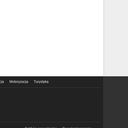
cja
Motoryzacja
Turystyka