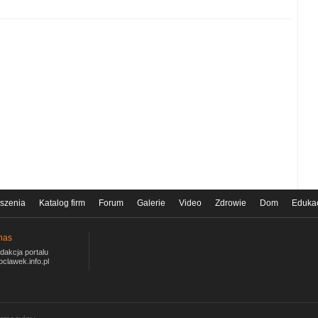
szenia
Katalog firm
Forum
Galerie
Video
Zdrowie
Dom
Eduka
nas
dakcja portalu
oclawek.info.pl