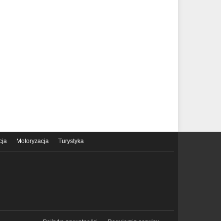
cja
Motoryzacja
Turystyka