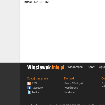
Telefon:
504-184-112
Wiadomości
Sport
Ogło
Czytaj nas przez
Kontakt
O 
RSS
Praca / Praktyki
Re
Wl
Facebook
Współpraca
Twitter
Reklama