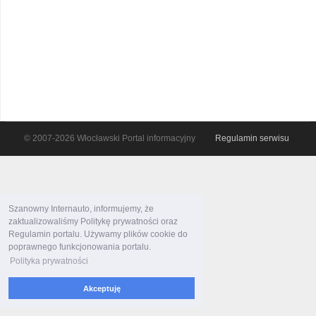
© 2007-2026 Włocławski Portal informacyjny
Regulamin serwisu
Szanowny Internauto, informujemy, że
zaktualizowaliśmy Politykę prywatności oraz
Regulamin portalu. Używamy plików cookie do
poprawnego funkcjonowania portalu.
Polityka prywatności
Akceptuję