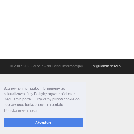
© 2007-2026 Włocławski Portal informacyjny
Regulamin serwisu
Szanowny Internauto, informujemy, że
zaktualizowaliśmy Politykę prywatności oraz
Regulamin portalu. Używamy plików cookie do
poprawnego funkcjonowania portalu.
Polityka prywatności
Akceptuję