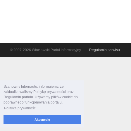
© 2007-2026 Włocławski Portal informacyjny
Regulamin serwisu
Szanowny Internauto, informujemy, że
zaktualizowaliśmy Politykę prywatności oraz
Regulamin portalu. Używamy plików cookie do
poprawnego funkcjonowania portalu.
Polityka prywatności
Akceptuję