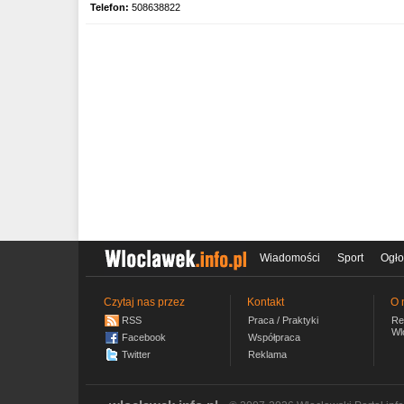
Telefon:
508638822
Wiadomości
Sport
Ogło
Czytaj nas przez
Kontakt
O 
RSS
Praca / Praktyki
Re
Wl
Facebook
Współpraca
Twitter
Reklama