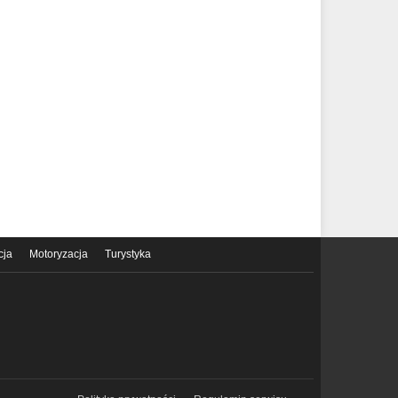
cja
Motoryzacja
Turystyka