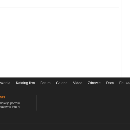
szenia
Katalog firm
Forum
Galerie
Video
Zdrowie
Dom
Eduka
nas
dakcja portalu
oclawek.info.pl