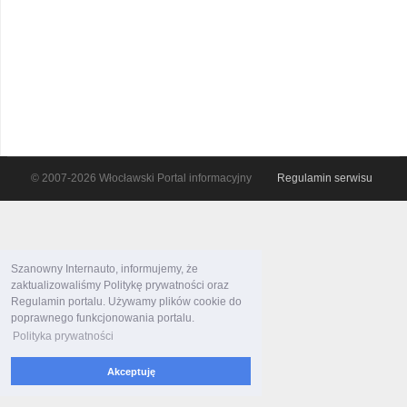
© 2007-2026 Włocławski Portal informacyjny
Regulamin serwisu
Szanowny Internauto, informujemy, że
zaktualizowaliśmy Politykę prywatności oraz
Regulamin portalu. Używamy plików cookie do
poprawnego funkcjonowania portalu.
Polityka prywatności
Akceptuję