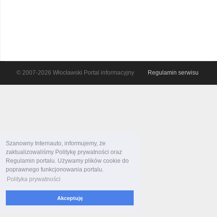
© 2007-2026 Włocławski Portal informacyjny
Regulamin serwisu
Szanowny Internauto, informujemy, że
zaktualizowaliśmy Politykę prywatności oraz
Regulamin portalu. Używamy plików cookie do
poprawnego funkcjonowania portalu.
Polityka prywatności
Akceptuję