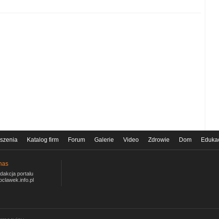
szenia
Katalog firm
Forum
Galerie
Video
Zdrowie
Dom
Eduka
nas
dakcja portalu
oclawek.info.pl