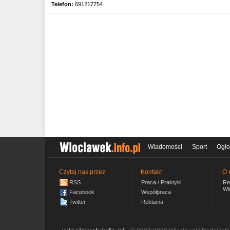
Telefon:
691217754
Wiadomości
Sport
Ogło
Czytaj nas przez
Kontakt
O 
RSS
Praca / Praktyki
Re
Wl
Facebook
Współpraca
Twitter
Reklama