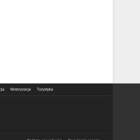
cja
Motoryzacja
Turystyka