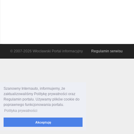
© 2007-2026 Włocławski Portal informacyjny
Regulamin serwisu
Szanowny Internauto, informujemy, że
zaktualizowaliśmy Politykę prywatności oraz
Regulamin portalu. Używamy plików cookie do
poprawnego funkcjonowania portalu.
Polityka prywatności
Akceptuję