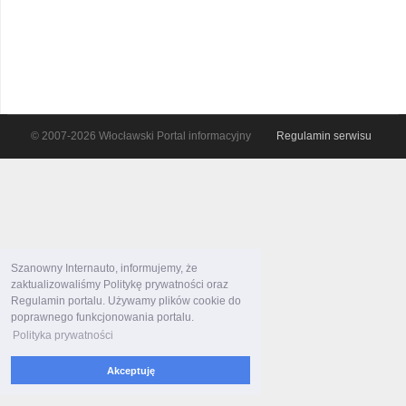
© 2007-2026 Włocławski Portal informacyjny
Regulamin serwisu
Szanowny Internauto, informujemy, że
zaktualizowaliśmy Politykę prywatności oraz
Regulamin portalu. Używamy plików cookie do
poprawnego funkcjonowania portalu.
Polityka prywatności
Akceptuję