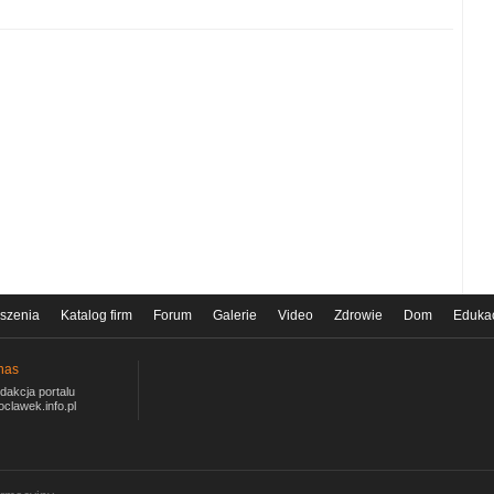
szenia
Katalog firm
Forum
Galerie
Video
Zdrowie
Dom
Eduka
nas
dakcja portalu
oclawek.info.pl