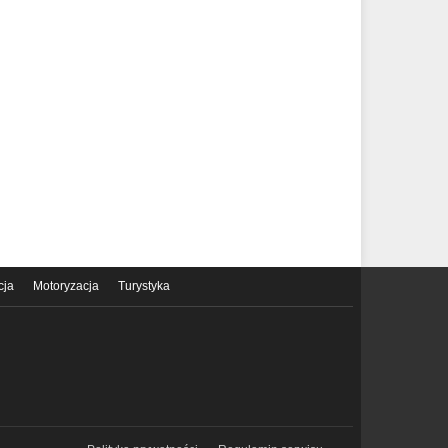
cja
Motoryzacja
Turystyka