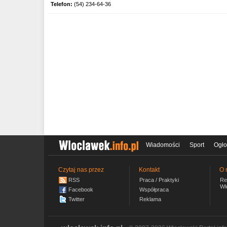
Telefon:
(54) 234-64-36
Wiadomości
Sport
Ogło
Czytaj nas przez
Kontakt
O 
RSS
Praca / Praktyki
Re
Wl
Facebook
Współpraca
Twitter
Reklama