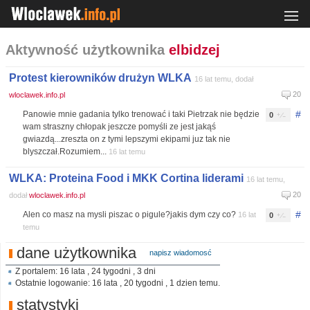
Aktywność użytkownika
elbidzej
Protest kierowników drużyn WLKA
16 lat temu, dodał
20
wloclawek.info.pl
#
Panowie mnie gadania tylko trenować i taki Pietrzak nie będzie
0
wam straszny chłopak jeszcze pomyśli ze jest jakąś
gwiazdą...zreszta on z tymi lepszymi ekipami juz tak nie
blyszczał.Rozumiem...
16 lat temu
WLKA: Proteina Food i MKK Cortina liderami
16 lat temu,
20
dodał
wloclawek.info.pl
#
Alen co masz na mysli piszac o pigule?jakis dym czy co?
16 lat
0
temu
dane użytkownika
napisz wiadomosć
Z portalem: 16 lata , 24 tygodni , 3 dni
Ostatnie logowanie: 16 lata , 20 tygodni , 1 dzien temu.
statystyki