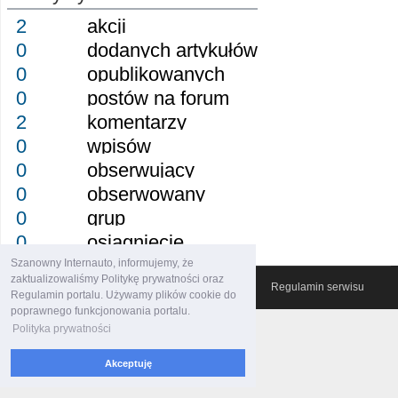
2
akcji
0
dodanych artykułów
0
opublikowanych
0
postów na forum
2
komentarzy
0
wpisów
0
obserwujący
0
obserwowany
0
grup
0
osiągnięcie
Szanowny Internauto, informujemy, że
zaktualizowaliśmy Politykę prywatności oraz
© 2007-2026 Włocławski Portal informacyjny
Regulamin serwisu
Regulamin portalu. Używamy plików cookie do
poprawnego funkcjonowania portalu.
Polityka prywatności
Akceptuję