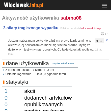
Aktywność użytkownika
sabina08
3 ofiary tragicznego wypadku
18 lat temu, dodał
wloclawek.info.pl
67
#
Jestem matką, mam córkę która już ma prawo jazdy a mimo to
0
wiecznie jej powtarzam co może się stać na drodze. Myślę że
dużo w tym jest winy nas, dorosłych. Co takie dzieciaki robiły w...
18 lat
temu
dane użytkownika
napisz wiadomosć
Z portalem: 18 lata , 7 tygodni , 3 dni
Ostatnie logowanie: 18 lata , 3 tygodnie temu.
statystyki
1
akcji
0
dodanych artykułów
0
opublikowanych