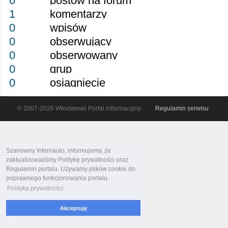
0
postów na forum
1
komentarzy
0
wpisów
0
obserwujący
0
obserwowany
0
grup
0
osiągnięcie
© 2007-2026 Włocławski Portal informacyjny
Regulamin serwisu
Szanowny Internauto, informujemy, że
zaktualizowaliśmy Politykę prywatności oraz
Regulamin portalu. Używamy plików cookie do
poprawnego funkcjonowania portalu.
Polityka prywatności
Akceptuję