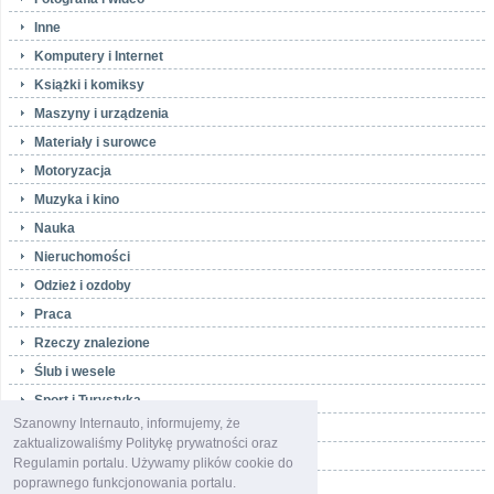
Inne
Komputery i Internet
Książki i komiksy
Maszyny i urządzenia
Materiały i surowce
Motoryzacja
Muzyka i kino
Nauka
Nieruchomości
Odzież i ozdoby
Praca
Rzeczy znalezione
Ślub i wesele
Sport i Turystyka
Szanowny Internauto, informujemy, że
Telefony i akcesoria
zaktualizowaliśmy Politykę prywatności oraz
Towarzyskie
Regulamin portalu. Używamy plików cookie do
poprawnego funkcjonowania portalu.
Usługi