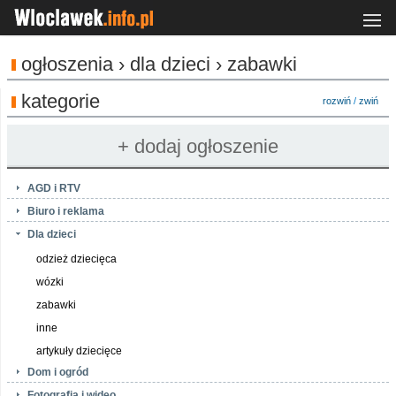
ogłoszenia › dla dzieci › zabawki
kategorie
rozwiń
/
zwiń
AGD i RTV
Biuro i reklama
Dla dzieci
odzież dziecięca
wózki
zabawki
inne
artykuły dziecięce
Dom i ogród
Fotografia i wideo