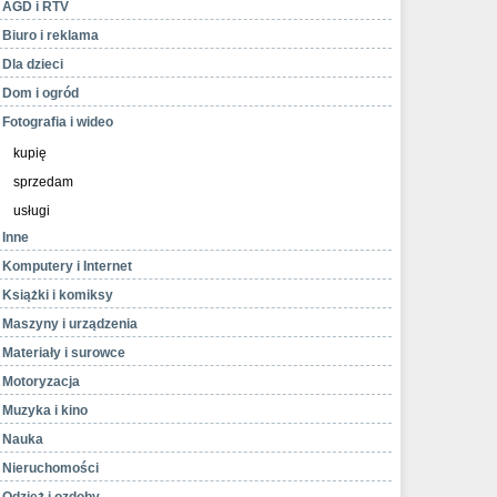
AGD i RTV
Biuro i reklama
Dla dzieci
Dom i ogród
Fotografia i wideo
kupię
sprzedam
usługi
Inne
Komputery i Internet
Książki i komiksy
Maszyny i urządzenia
Materiały i surowce
Motoryzacja
Muzyka i kino
Nauka
Nieruchomości