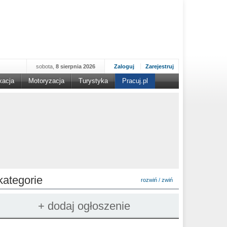
sobota,
8 sierpnia 2026
Zaloguj
Zarejestruj
kacja
Motoryzacja
Turystyka
Pracuj.pl
kategorie
rozwiń
/
zwiń