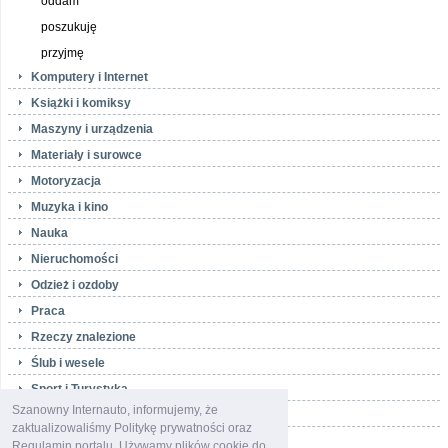
oddam
poszukuję
przyjmę
Komputery i Internet
Książki i komiksy
Maszyny i urządzenia
Materiały i surowce
Motoryzacja
Muzyka i kino
Nauka
Nieruchomości
Odzież i ozdoby
Praca
Rzeczy znalezione
Ślub i wesele
Sport i Turystyka
Szanowny Internauto, informujemy, że
Telefony i akcesoria
zaktualizowaliśmy Politykę prywatności oraz
Towarzyskie
Regulamin portalu. Używamy plików cookie do