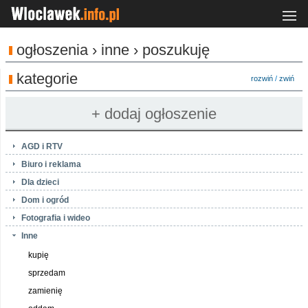
ogłoszenia › inne › poszukuję
kategorie
rozwiń
/
zwiń
AGD i RTV
Biuro i reklama
Dla dzieci
Dom i ogród
Fotografia i wideo
Inne
kupię
sprzedam
zamienię