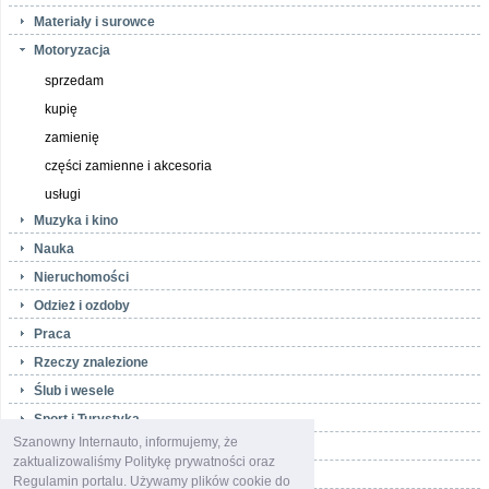
Materiały i surowce
Motoryzacja
sprzedam
kupię
zamienię
części zamienne i akcesoria
usługi
Muzyka i kino
Nauka
Nieruchomości
Odzież i ozdoby
Praca
Rzeczy znalezione
Ślub i wesele
Sport i Turystyka
Szanowny Internauto, informujemy, że
Telefony i akcesoria
zaktualizowaliśmy Politykę prywatności oraz
Towarzyskie
Regulamin portalu. Używamy plików cookie do