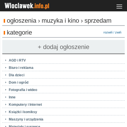
ogłoszenia › muzyka i kino › sprzedam
kategorie
rozwiń
/
zwiń
AGD i RTV
Biuro i reklama
Dla dzieci
Dom i ogród
Fotografia i wideo
Inne
Komputery i Internet
Książki i komiksy
Maszyny i urządzenia
Materiały i surowce