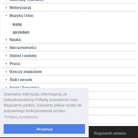
Motoryzacja
Muzyka i kino
kupię
sprzedam
Nauka
Nieruchomości
Odzież i ozdoby
Praca
Rzeczy znalezione
Ślub i wesele
Sport i Turystyka
Szanowny Internauto, informujemy, że
Telefony i akcesoria
zaktualizowaliśmy Politykę prywatności oraz
Towarzyskie
Regulamin portalu. Używamy plików cookie do
poprawnego funkcjonowania portalu.
Usługi
Polityka prywatności
Zwierzęta i rośliny
Akceptuję
© 2007-2026 Włocławski Portal informacyjny
Regulamin serwisu