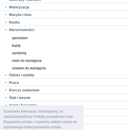
Motoryzacja
Muzyka i kino
Nauka
Nieruchomości
sprzedam
kupię
zamienię
mam do wynajęcia
szukam do wynajęcia
Odzież i ozdoby
Praca
Rzeczy znalezione
Ślub i wesele
Sport i Turystyka
Szanowny Internauto, informujemy, że
Telefony i akcesoria
zaktualizowaliśmy Politykę prywatności oraz
Towarzyskie
Regulamin portalu. Używamy plików cookie do
poprawnego funkcjonowania portalu.
Usługi