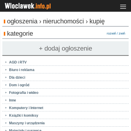
ogłoszenia › nieruchomości › kupię
kategorie
rozwiń
/
zwiń
AGD i RTV
Biuro i reklama
Dla dzieci
Dom i ogród
Fotografia i wideo
Inne
Komputery i Internet
Książki i komiksy
Maszyny i urządzenia
Materiały i surowce