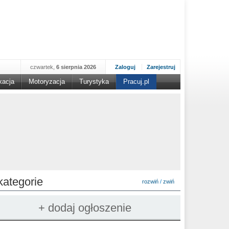
czwartek,
6 sierpnia 2026
Zaloguj
Zarejestruj
kacja
Motoryzacja
Turystyka
Pracuj.pl
kategorie
rozwiń
/
zwiń