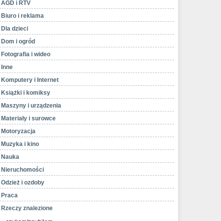
AGD i RTV
Biuro i reklama
Dla dzieci
Dom i ogród
Fotografia i wideo
Inne
Komputery i Internet
Książki i komiksy
Maszyny i urządzenia
Materiały i surowce
Motoryzacja
Muzyka i kino
Nauka
Nieruchomości
Odzież i ozdoby
Praca
Rzeczy znalezione