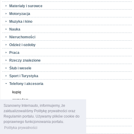
Materiały i surowce
Motoryzacja
Muzyka i kino
Nauka
Nieruchomości
Odzież i ozdoby
Praca
Rzeczy znalezione
Ślub i wesele
Sport i Turystyka
Telefony i akcesoria
kupię
sprzedam
Szanowny Internauto, informujemy, że
zamienię
zaktualizowaliśmy Politykę prywatności oraz
Towarzyskie
Regulamin portalu. Używamy plików cookie do
poprawnego funkcjonowania portalu.
Usługi
Polityka prywatności
Zwierzęta i rośliny