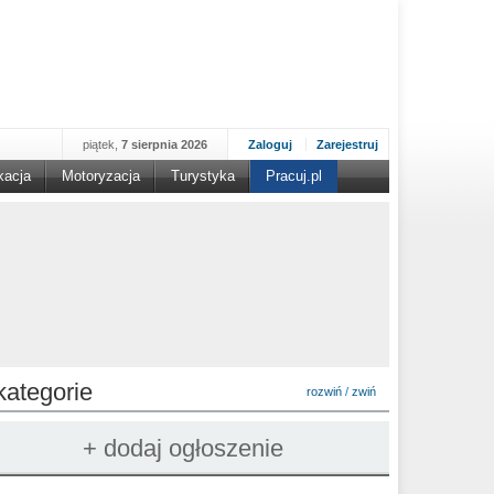
piątek,
7 sierpnia 2026
Zaloguj
Zarejestruj
kacja
Motoryzacja
Turystyka
Pracuj.pl
kategorie
rozwiń
/
zwiń