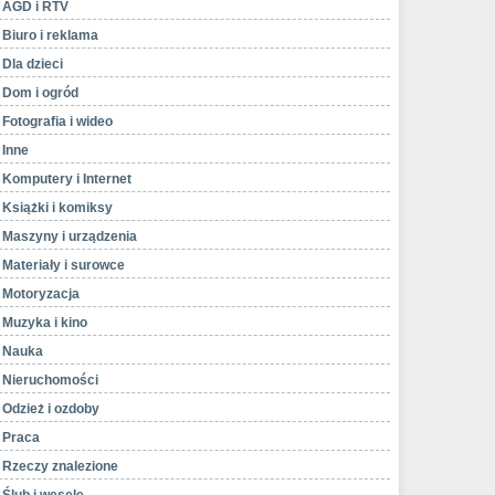
AGD i RTV
Biuro i reklama
Dla dzieci
Dom i ogród
Fotografia i wideo
Inne
Komputery i Internet
Książki i komiksy
Maszyny i urządzenia
Materiały i surowce
Motoryzacja
Muzyka i kino
Nauka
Nieruchomości
Odzież i ozdoby
Praca
Rzeczy znalezione