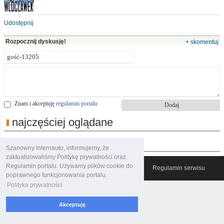
Udostępnij
Rozpocznij dyskusję!
+ skomentuj
Znam i akceptuję
regulamin portalu
najczęściej oglądane
polecane filmy
Szanowny Internauto, informujemy, że
zaktualizowaliśmy Politykę prywatności oraz
Regulamin portalu. Używamy plików cookie do
© 2007-2026 Włocławski Portal informacyjny
Regulamin serwisu
poprawnego funkcjonowania portalu.
Polityka prywatności
Akceptuję