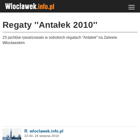
Regaty ''Antałek 2010''
25 jachtów rywalizowało w sobotnich regatach "Antałek" na Zalewie
Włocławskim.
R. wloclawek.info.pl
22:44, 24 sierpnia 2010