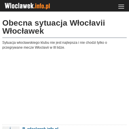
Obecna sytuacja Włocłavii
Włocławek
Sytuacja włocławskiego klubu nie jest najlepsza i nie chodzi tylko o
przegrywane mecze Włocłavii w III lidze.
R. wloclawek.info.pl