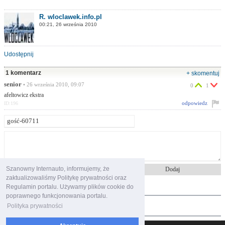
R. wloclawek.info.pl
00:21, 26 września 2010
Udostępnij
1 komentarz
+ skomentuj
senior
• 26 września 2010, 09:07
0
1
afeltowicz ekstra
odpowiedz
ID:196
Znam i akceptuję
regulamin portalu
Szanowny Internauto, informujemy, że
zaktualizowaliśmy Politykę prywatności oraz
najczęściej oglądane
Regulamin portalu. Używamy plików cookie do
poprawnego funkcjonowania portalu.
polecane filmy
Polityka prywatności