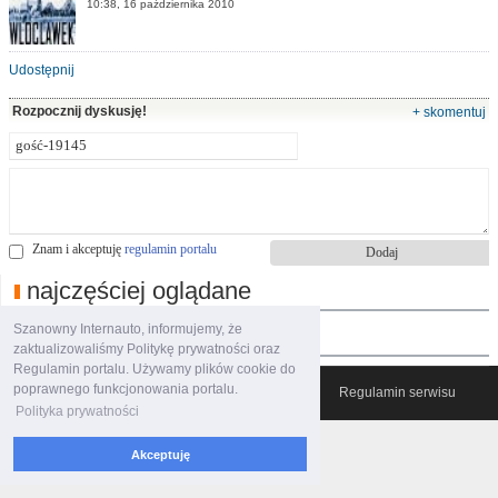
10:38, 16 października 2010
Udostępnij
Rozpocznij dyskusję!
+ skomentuj
Znam i akceptuję
regulamin portalu
najczęściej oglądane
Szanowny Internauto, informujemy, że
polecane filmy
zaktualizowaliśmy Politykę prywatności oraz
Regulamin portalu. Używamy plików cookie do
poprawnego funkcjonowania portalu.
© 2007-2026 Włocławski Portal informacyjny
Regulamin serwisu
Polityka prywatności
Akceptuję