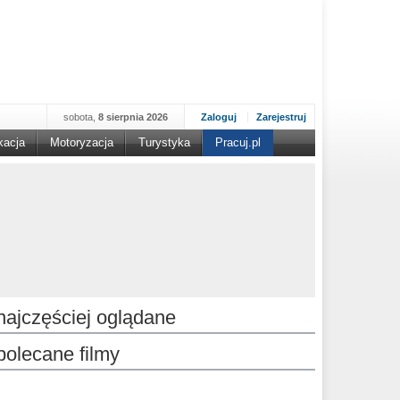
sobota,
8 sierpnia 2026
Zaloguj
Zarejestruj
kacja
Motoryzacja
Turystyka
Pracuj.pl
najczęściej oglądane
polecane filmy