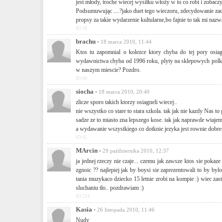
jest młody, troche wiecej wysiłku włoży w to co robi i zobacz
Podsumuwując ....?jako duet tego wieczoru, zdecydowanie zac
propsy za takie wydarzenie kultularne,bo fajnie to tak mi n
ID:38
brachu
• 18 marca 2010, 11:44
Ktos tu zapomnial o kolezce ktory chyba do tej pory osia
wydawnictwa chyba od 1996 roku, plyty na sklepowych polkac
w naszym miescie? Pozdro.
ID:40
siocha
• 18 marca 2010, 20:40
zlicze sporo takich ktorzy osiagneli wiecej..
nie wszystko co stare to stara szkola. tak jak nie kazdy Nas to g
sadze ze to miasto zna lepszego kose. tak jak naprawde wtaje
a wydawanie wszystkiego co dotknie jezyka jest rownie dobre ja
ID:42
MArcin
• 29 października 2010, 12:37
ja jednej rzeczy nie czaje... czemu jak zawsze ktos sie pokaze
zgnoic ?? najlepiej jak by boysi sie zaprezentowali to by byl
tania muzykaco dziecko 15 letnie zrobi na kompie :) wiec zast
sluchaniu tło.. pozdrawiam :)
ID:224
Kasia
• 26 listopada 2010, 11:46
Nudy