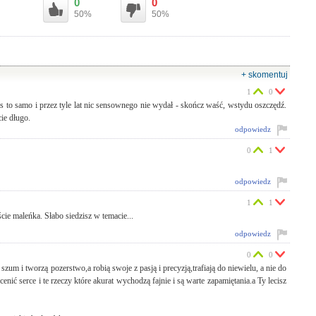
0
0
50%
50%
+ skomentuj
1
0
czas to samo i przez tyle lat nic sensownego nie wydał - skończ waść, wstydu oszczędź.
cie długo.
odpowiedz
0
1
odpowiedz
1
1
cie maleńka. Słabo siedzisz w temacie...
odpowiedz
0
0
szum i tworzą pozerstwo,a robią swoje z pasją i precyzją,trafiają do niewielu, a nie do
nić serce i te rzeczy które akurat wychodzą fajnie i są warte zapamiętania.a Ty lecisz