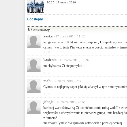
10:25, 17 marca 2010
Udostępnij
8 komentarzy
kaśka
• 17 marca 2010, 11:12
ten gawer to od 10 lat sie nie rozwija nic, kompletnie, cały 
cymes - kto to jest? Pierwsze słysze o gościu, a siedze w tema
ID:33
kasienia
• 17 marca 2010, 19:26
no chyba cos Ci sie pomylilo...
ID:36
mab
• 17 marca 2010, 22:30
Cymes to najlepszy raper jaki się zdarzył w tym smutnym mieś
ID:37
jaboja
• 17 marca 2010, 22:54
bardziej wartościowi są Ci ,co niekonicznie robią wokół siebie 
większości.a zdecydowanie ta pierwsza grupa,umie bardzej doce
z tłumem?
nie znasz Cymesa? to sprawdz cokolwiek a pozniej oceniaj.