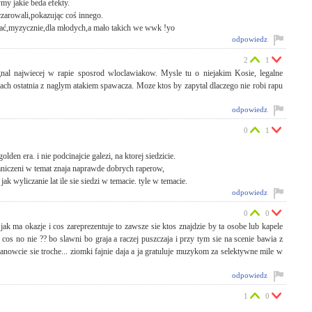
ymy jakie beda efekty.
zarowali,pokazując coś innego.
azwać,myzycznie,dla młodych,a mało takich we wwk !yo
odpowiedz
2
1
gnal najwiecej w rapie sposrod wloclawiakow. Mysle tu o niejakim Kosie, legalne
h ostatnia z naglym atakiem spawacza. Moze ktos by zapytal dlaczego nie robi rapu
odpowiedz
0
1
olden era. i nie podcinajcie galezi, na ktorej siedzicie.
mniczeni w temat znaja naprawde dobrych raperow,
k wyliczanie lat ile sie siedzi w temacie. tyle w temacie.
odpowiedz
0
0
 jak ma okazje i cos zareprezentuje to zawsze sie ktos znajdzie by ta osobe lub kapele
o cos no nie ?? bo slawni bo graja a raczej puszczaja i przy tym sie na scenie bawia z
anowcie sie troche... ziomki fajnie daja a ja gratuluje muzykom za selektywne mile w
odpowiedz
1
0