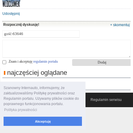
Udostępnij
Rozpocznij dyskusję!
+ skomentuj
Znam i akceptuję
regulamin portalu
najczęściej oglądane
polecane filmy
Szanowny Internauto, informujemy, że
zaktualizowaliśmy Politykę prywatności oraz
Regulamin portalu. Używamy plików cookie do
© 2007-2026 Włocławski Portal informacyjny
Regulamin serwisu
poprawnego funkcjonowania portalu.
Polityka prywatności
Akceptuję