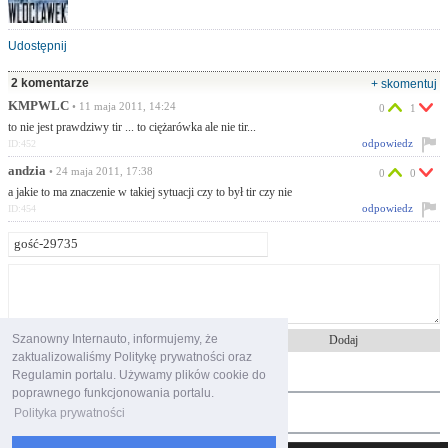
Udostępnij
2 komentarze
+ skomentuj
KMPWLC
• 11 maja 2011, 14:24
0
1
to nie jest prawdziwy tir ... to ciężarówka ale nie tir...
odpowiedz
ID:452
andzia
• 24 maja 2011, 17:38
0
0
a jakie to ma znaczenie w takiej sytuacji czy to był tir czy nie
odpowiedz
ID:454
Znam i akceptuję
regulamin portalu
Szanowny Internauto, informujemy, że
zaktualizowaliśmy Politykę prywatności oraz
najczęściej oglądane
Regulamin portalu. Używamy plików cookie do
poprawnego funkcjonowania portalu.
polecane filmy
Polityka prywatności